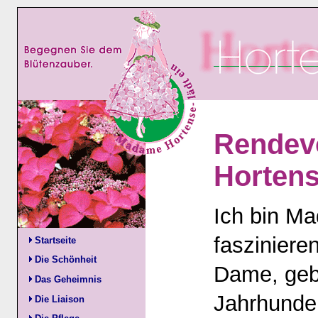
Rendev
Horten
Ich bin M
fasziniere
Startseite
Die Schönheit
Dame, geb
Das Geheimnis
Jahrhunder
Die Liaison