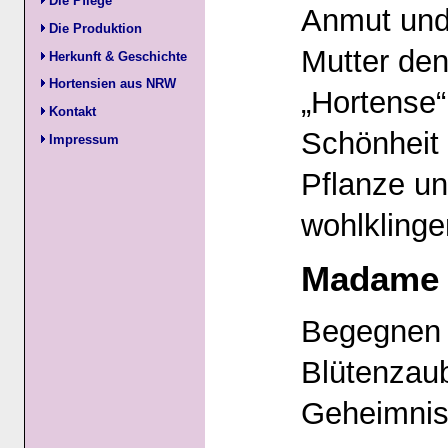
Die Pflege
Anmut und
Die Produktion
Mutter de
Herkunft & Geschichte
Hortensien aus NRW
„Hortense“
Kontakt
Schönheit 
Impressum
Pflanze u
wohlkling
Madame H
Begegnen 
Blütenzaub
Geheimniss